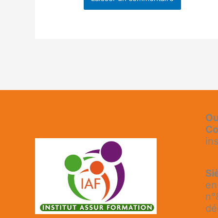
Ou
Co
in
Si
en
n°
dé