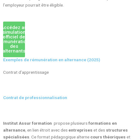
l’employeur pourrait être éligible.
Accédez au
simulation
officiel de
rémunération
des
alternants
Exemples de rémunération en alternance (2025)
Contrat d’apprentissage
Contrat de professionnalisation
Institut Assur formation
propose plusieurs
formations en
alternance
, en lien étroit avec des
entreprises
et des
structures
spécialisées
. Ce format pédagogique alterne
cours théoriques
et