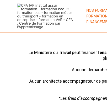
Aller
au
NOS FORMA
contenu
FORMATION
FINANCEM
Le Ministère du Travail peut financer l’
ens
pl
Aucune démarche a
Aucun architecte accompagnateur de parc
*Les frais d’accompagneme