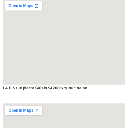
I.A.F, 5 rue pierre Galais 94200 Ivry-sur-seine