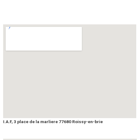
I.A.F, 3 place de la marliere 77680 Roissy-en-brie