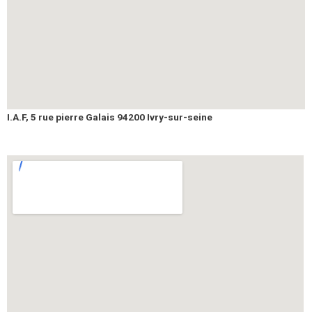
I.A.F, 5 rue pierre Galais 94200 Ivry-sur-seine