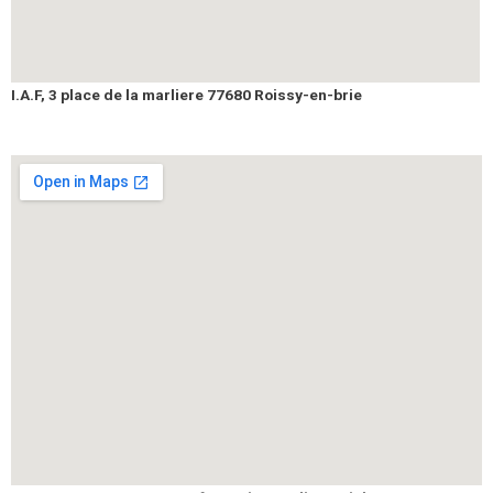
I.A.F, 3 place de la marliere 77680 Roissy-en-brie