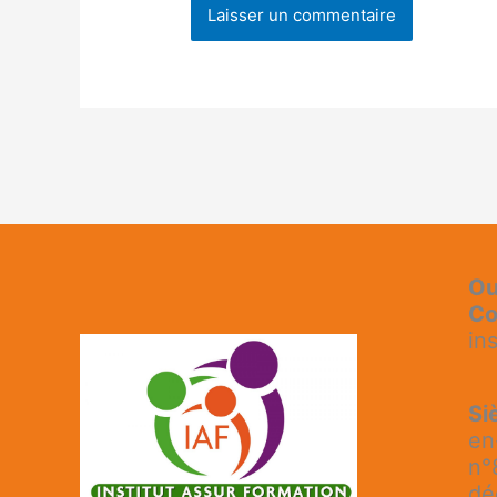
Ou
Co
in
Si
en
n°
dé