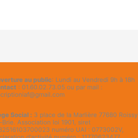
verture au public
: Lundi au Vendredi 9h à 18h
ntact
: 01.60.02.73.05 ou par mail :
scriptioniaf@gmail.com
ège Social :
3 place de la Marlière 77680 Roissy
-Brie. Association loi 1901, siret
82516103700023 numéro UAI : 0773002V,
claration d’activité numéro : 11770623477