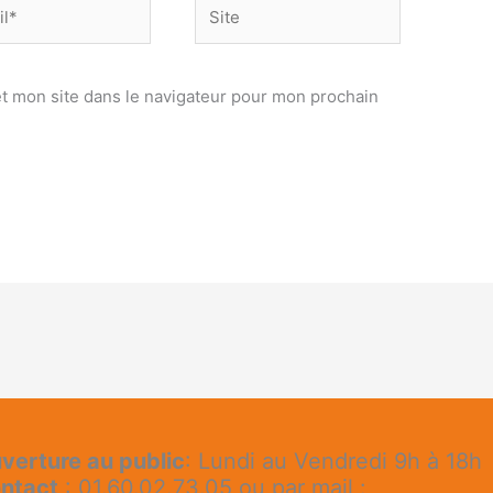
Site
t mon site dans le navigateur pour mon prochain
verture au public
: Lundi au Vendredi 9h à 18h
ntact
: 01.60.02.73.05 ou par mail :