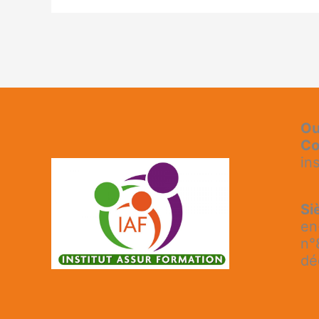
Ou
Co
in
Si
en
n°
dé