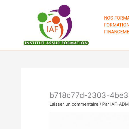
Aller
au
contenu
NOS FORMA
FORMATION
FINANCEM
b718c77d-2303-4be3
Laisser un commentaire
/ Par
IAF-AD