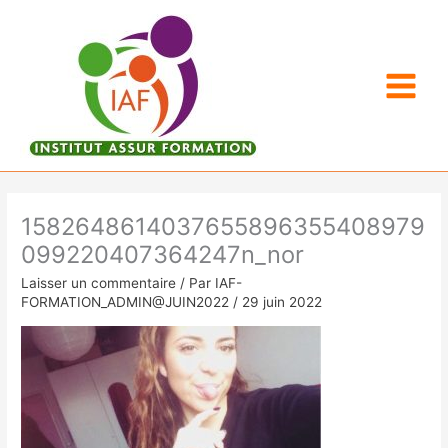
Aller
au
contenu
1582648614037655896355408979
099220407364247n_nor
Laisser un commentaire
/ Par
IAF-
FORMATION_ADMIN@JUIN2022
/
29 juin 2022