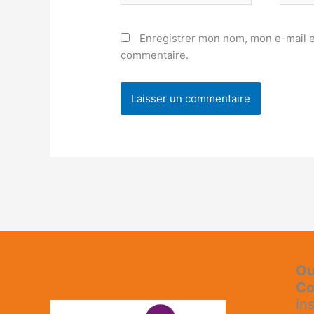
Enregistrer mon nom, mon e-mail e
commentaire.
Ou
Co
in