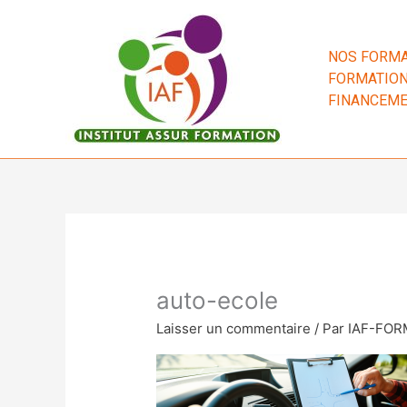
Aller
au
contenu
NOS FORMA
FORMATION
FINANCEM
auto-ecole
Laisser un commentaire
/ Par
IAF-FO