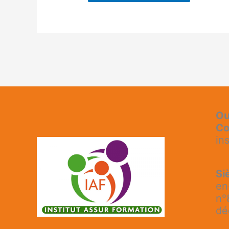
Ou
Co
in
Si
en
n°
dé