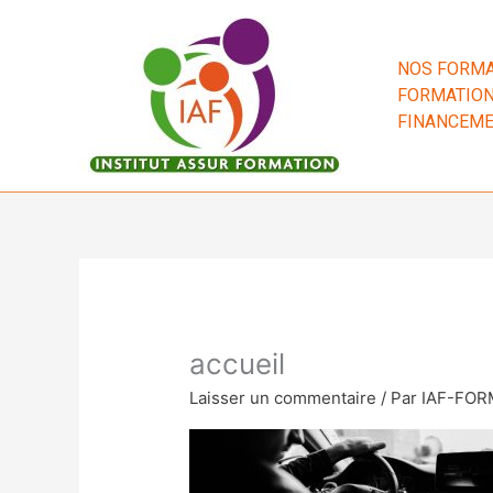
Aller
au
contenu
NOS FORMA
FORMATION
FINANCEM
accueil
Laisser un commentaire
/ Par
IAF-FO